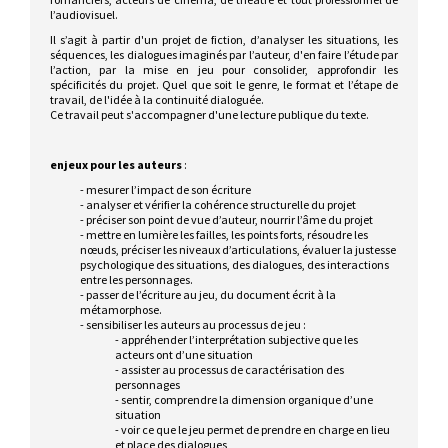
l’audiovisuel.
Il s’agit à partir d'un projet de fiction, d’analyser les situations, les
séquences, les dialogues imaginés par l’auteur, d'en faire l’étude par
l’action, par la mise en jeu pour consolider, approfondir les
spécificités du projet. Quel que soit le genre, le format et l’étape de
travail, de l'idée à la continuité dialoguée.
Ce travail peut s'accompagner d'une lecture publique du texte.
enjeux pour les auteurs
:
- mesurer l’impact de son écriture
- analyser et vérifier la cohérence structurelle du projet
- préciser son point de vue d’auteur, nourrir l’âme du projet
- mettre en lumière les failles, les points forts, résoudre les
nœuds, préciser les niveaux d’articulations, évaluer la justesse
psychologique des situations, des dialogues, des interactions
entre les personnages.
- passer de l’écriture au jeu, du document écrit à la
métamorphose.
- sensibiliser les auteurs au processus de jeu :
- appréhender l’interprétation subjective que les
acteurs ont d’une situation
- assister au processus de caractérisation des
personnages
- sentir, comprendre la dimension organique d’une
situation
- voir ce que le jeu permet de prendre en charge en lieu
et place des dialogues