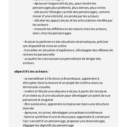
- éprouver l’organicité du jeu, pour rendre les
personnages plus profonds, plus denses, plus riches
- découvrir l’énergie cachée des personnages, comme
miroir d’une intimité, incarnée par les acteurs
- déceler les appuis de jeu et les articulations révélés par
les acteurs
- mesurer les différences de nature chez les acteurs,
donc chez les personnages
- évaluer la pertinence des situations dramatiques, préciser
son dispositif de mise en scène
- travailler en situation d’expérience, développer des réflexes de
recherche personnelle
- acquérir les connaissances permettant de diriger des
acteurs.
objectifs les acteurs
:
- se sensibiliser à l’écriture scénaristique, apprendre à
décrypter, faire la lecture d’un projet de cinéma dans sa
dimension visuelle.
- mettre à l’étude une séquence de jeu à partir de l’analyse
d’un texte ou d’une situation pour développer un point de vue
personnel et singulier
- être autonome, apprendre à improviser dans une structure
donnée
- éprouver, incarner, développer une présence intérieure
- faire la synthèse d’une écriture pour apprendre à construire
l’arc narratif d’un personnage, proposer une dramaturgie,
dégager les objectifs du personnage