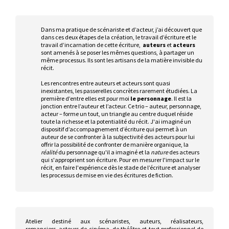
Dans ma pratique de scénariste et d’acteur, j’ai découvert que
dans ces deux étapes de la création, le travail d’écriture et le
travail d’incarnation de cette écriture,
auteurs
et
acteurs
sont amenés à se poser les mêmes questions, à partager un
même processus. Ils sont les artisans de la matière invisible du
récit.
Les rencontres entre auteurs et acteurs sont quasi
inexistantes, les passerelles concrètes rarement étudiées. La
première d’entre elles est pour moi
le personnage
. Il est la
jonction entre l’auteur et l’acteur. Ce trio – auteur, personnage,
acteur – forme un tout, un triangle au centre duquel réside
toute la richesse et la potentialité du récit. J'ai imaginé un
dispositif d’accompagnement d’écriture qui permet à un
auteur de se confronter à la subjectivité des acteurs pour lui
offrir la possibilité de confronter de manière organique, la
réalité
du personnage qu'il a imaginé et la
nature
des acteurs
qui s'approprient son écriture. Pour en mesurer l'impact sur le
récit, en faire l'expérience dès le stade de l’écriture et analyser
les processus de mise en vie des écritures de fiction.
Atelier destiné aux scénaristes, auteurs, réalisateurs,
romanciers, acteurs de cinéma, de théâtre et tout professionnel de