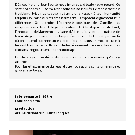
Dès cet instant, leur liberté nous interroge, décale notre regard. Ce
sont nos codes qui se trouvent soudain bousculés. Le face à face est
troublant, brise nos taboux, redonne une valeur à leur humanité
toujours soumise aux regards normatifs. Ils exposent dignement leur
différence. On admire l’étrangeté poétique de Camille, les
moqueries acerbes d’Hugo, la stature de Christophe ou de Paul,
l’innocence de Marwenn, le visage d'Alice qui rayonne. Le naturel de
Marie-Ange qui commente chaque évenement. Et Hubert, jamais là
où on l'attend, comme un électron libre qui sans un mot, occupe à
lui seul tout l'espace. Ils sont drôles, émouvants, entiers, brisent les
carcans, engloutissent leurs handicaps.
Un décalage, une déconstruction du monde qui mérite qu’on s’y
attarde.
Pour faire l'expérience du regard que nous avons sur la différence et
sur nous-mêmes.
intervenante théâtre
Lauriane Martin
production
APEI Rueil Nanterre - Gilles Trinques