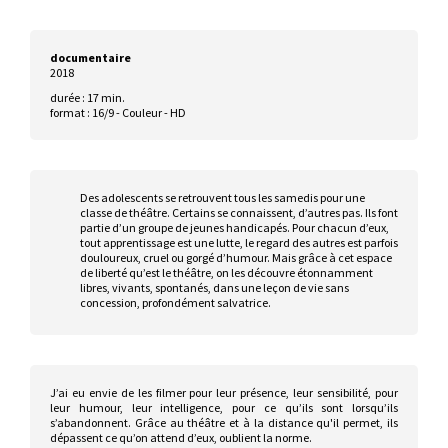
documentaire
2018
durée : 17 min.
format : 16/9 - Couleur - HD
Des adolescents se retrouvent tous les samedis pour une
classe de théâtre. Certains se connaissent, d’autres pas. Ils font
partie d’un groupe de jeunes handicapés. Pour chacun d’eux,
tout apprentissage est une lutte, le regard des autres est parfois
douloureux, cruel ou gorgé d’humour. Mais grâce à cet espace
de liberté qu’est le théâtre, on les découvre étonnamment
libres, vivants, spontanés, dans une leçon de vie sans
concession, profondément salvatrice.
J’ai eu envie de les filmer pour leur présence, leur sensibilité, pour
leur humour, leur intelligence, pour ce qu’ils sont lorsqu’ils
s’abandonnent. Grâce au théâtre et à la distance qu'il permet, ils
dépassent ce qu’on attend d’eux, oublient la norme.